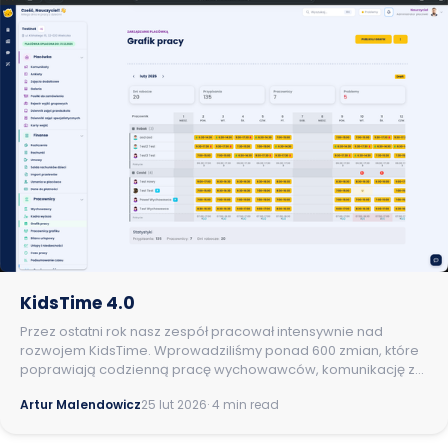
KidsTime 4.0
Przez ostatni rok nasz zespół pracował intensywnie nad
rozwojem KidsTime. Wprowadziliśmy ponad 600 zmian, które
poprawiają codzienną pracę wychowawców, komunikację z
rodzicami i zarządzanie placówką. Poniżej znajdziecie
Artur Malendowicz
25 lut 2026
· 4 min read
przegląd najważniejszych nowości.